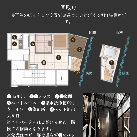
間取り
最下階の広々とした空間でお過ごしいただける和洋特別室で
す。
❶ お風呂 ❷❹テラス ❸❻客間
❺ベットルーム ❼温水洗浄便座付
きトイレ ❽洗面所 ❾ペット用出
入り口
※エレベーターはございません。階
段での移動となります。
※愛犬はロビー等は通らず❾のペッ