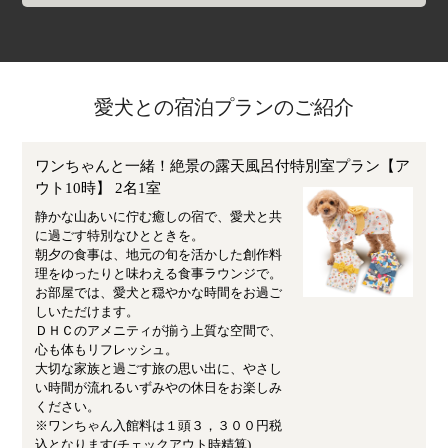
愛犬との宿泊プランのご紹介
ワンちゃんと一緒！絶景の露天風呂付特別室プラン【ア
ウト10時】 2名1室
静かな山あいに佇む癒しの宿で、愛犬と共
に過ごす特別なひとときを。
朝夕の食事は、地元の旬を活かした創作料
理をゆったりと味わえる食事ラウンジで。
お部屋では、愛犬と穏やかな時間をお過ご
しいただけます。
ＤＨＣのアメニティが揃う上質な空間で、
心も体もリフレッシュ。
大切な家族と過ごす旅の思い出に、やさし
い時間が流れるいずみやの休日をお楽しみ
ください。
※ワンちゃん入館料は１頭３，３００円税
込となります(チェックアウト時精算)