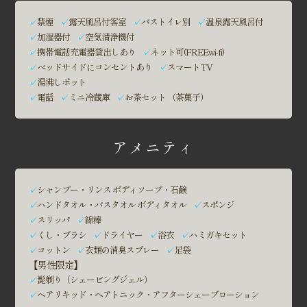
✓
禁煙
✓
露天風呂付客室
✓
バストイレ別
✓
温泉露天風呂付
✓
加湿器付
✓
空気清浄機付
✓
携帯電話充電器貸出しあり
✓
ネット可(FREEwi-fi)
✓
ベッドサイドにコンセントあり
✓
スマートTV
✓
湯沸しポット
✓
電話
✓
ミニ冷蔵庫
✓
お茶セット （茶菓子）
アメニティ
✓
シャンプー・リンス ボディソープ・石鹸
✓
ハンドタオル・バスタオル ボディタオル
✓
スポンジ
✓
スリッパ
✓
綿棒
✓
くし・ブラシ
✓
ドライヤー
✓
浴衣
✓
ハミガキセット
✓
コットン
✓
衣類の消臭スプレー
✓
足袋
【男性限定】
✓
髭剃り（シェービングジェル）
✓
ヘアリキッド・ヘアトニック・アフターシェーブローション