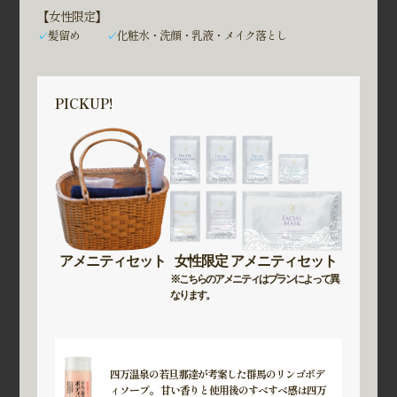
【女性限定】
✓
髪留め
✓
化粧水・洗顔・乳液・メイク落とし
PICKUP!
アメニティセット
女性限定 アメニティセット
※こちらのアメニティはプランによって異
なります。
四万温泉の若旦那達が考案した群馬のリンゴボデ
ィソープ。 甘い香りと使用後のすべすべ感は四万